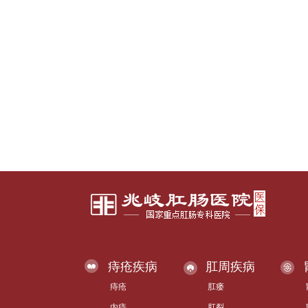
痔疮疾病
肛周疾病
痔疮
肛瘘
内痔
肛裂