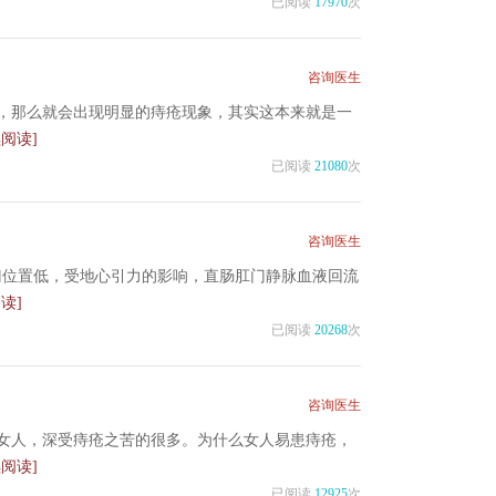
已阅读
17970
次
咨询医生
，那么就会出现明显的痔疮现象，其实这本来就是一
续阅读]
已阅读
21080
次
咨询医生
门位置低，受地心引力的影响，直肠肛门静脉血液回流
读]
已阅读
20268
次
咨询医生
女人，深受痔疮之苦的很多。为什么女人易患痔疮，
续阅读]
已阅读
12925
次