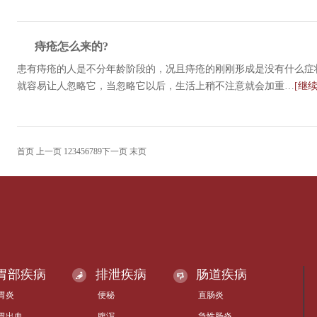
痔疮怎么来的?
患有痔疮的人是不分年龄阶段的，况且痔疮的刚刚形成是没有什么症
就容易让人忽略它，当忽略它以后，生活上稍不注意就会加重…
[继
首页
上一页
1
2
3
4
5
6
7
8
9
下一页
末页
胃部疾病
排泄疾病
肠道疾病
胃炎
便秘
直肠炎
胃出血
腹泻
急性肠炎