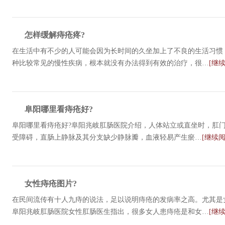
怎样缓解痔疮疼?
在生活中有不少的人可能会因为长时间的久坐加上了不良的生活习惯
种比较常见的慢性疾病，根本就没有办法得到有效的治疗，很…
[继
阜阳哪里看痔疮好?
阜阳哪里看痔疮好?阜阳兆岐肛肠医院介绍，人体站立或直坐时，肛
受障碍，直肠上静脉及其分支缺少静脉瓣，血液轻易产生瘀…
[继续阅
女性痔疮图片?
在民间流传有十人九痔的说法，足以说明痔疮的发病率之高。尤其是
阜阳兆岐肛肠医院女性肛肠医生指出，很多女人患痔疮是和女…
[继